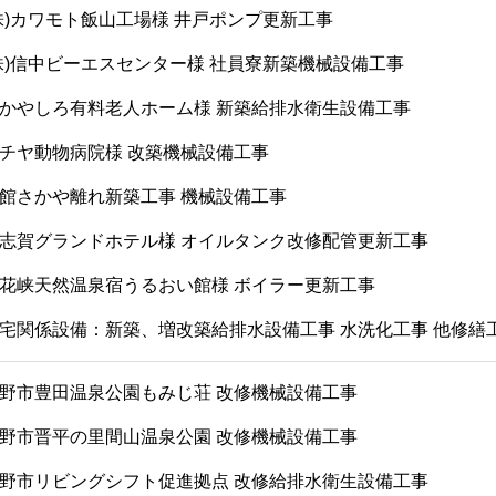
株)カワモト飯山工場様 井戸ポンプ更新工事
株)信中ビーエスセンター様 社員寮新築機械設備工事
かやしろ有料老人ホーム様 新築給排水衛生設備工事
チヤ動物病院様 改築機械設備工事
館さかや離れ新築工事 機械設備工事
志賀グランドホテル様 オイルタンク改修配管更新工事
花峡天然温泉宿うるおい館様 ボイラー更新工事
宅関係設備：新築、増改築給排水設備工事 水洗化工事 他修繕
野市豊田温泉公園もみじ荘 改修機械設備工事
野市晋平の里間山温泉公園 改修機械設備工事
野市リビングシフト促進拠点 改修給排水衛生設備工事