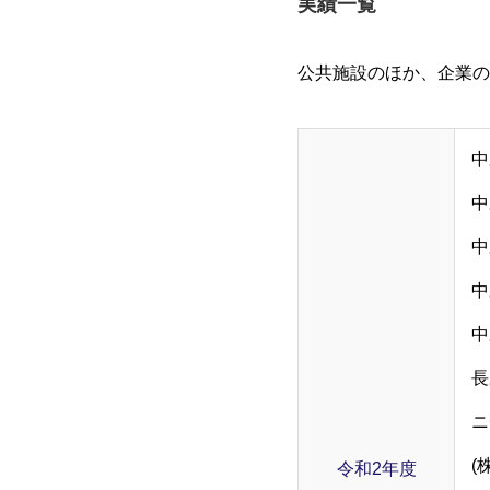
実績一覧
公共施設のほか、企業の
中
中
中
中
中
長
ニ
(
令和2年度