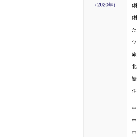
（2020年）
(
(
た
ツ
旅
北
裾
住
中
中
中